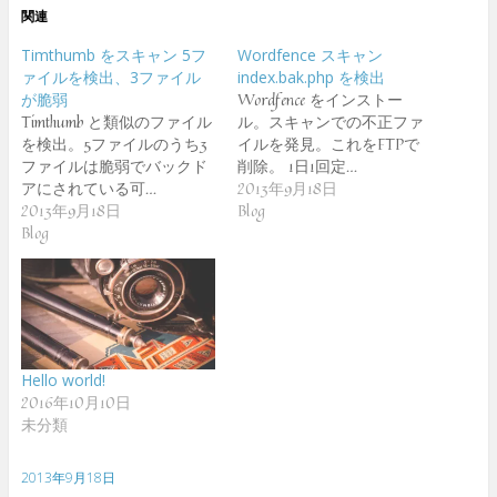
関連
Timthumb をスキャン 5フ
Wordfence スキャン
ァイルを検出、3ファイル
index.bak.php を検出
Wordfence をインストー
が脆弱
Timthumb と類似のファイル
ル。スキャンでの不正ファ
を検出。5ファイルのうち3
イルを発見。これをFTPで
ファイルは脆弱でバックド
削除。 1日1回定…
アにされている可…
2013年9月18日
2013年9月18日
Blog
Blog
Hello world!
2016年10月10日
未分類
2013年9月18日