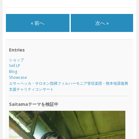
« 前へ
次へ »
Entries
ショップ
Sell LP
Blog
Showcase
エサ＝ペッカ・サロネン指揮フィルハーモニア管弦楽団・熊本地震復興
支援チャリティコンサート
Saitamaテーマを検証中