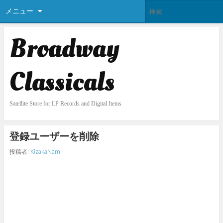
メニュー
Broadway
Classicals
Satellite Store for LP Records and Digital Items
登録ユーザーを削除
投稿者:
KizakaNami