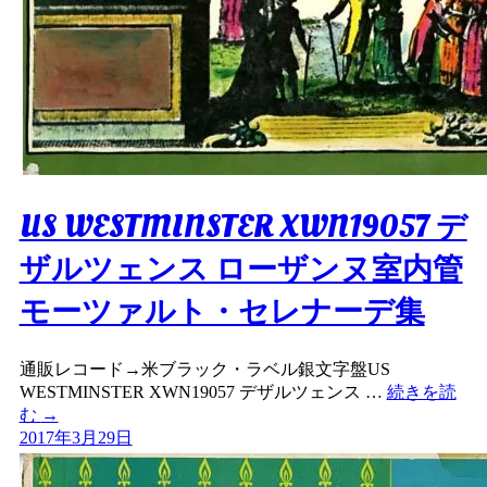
US WESTMINSTER XWN19057 デ
ザルツェンス ローザンヌ室内管
モーツァルト・セレナーデ集
通販レコード→米ブラック・ラベル銀文字盤US
WESTMINSTER XWN19057 デザルツェンス …
続きを読
む
→
2017年3月29日