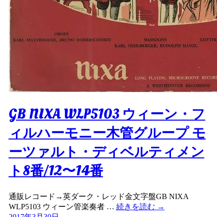
GB NIXA WLP5103 ウィーン・フ
ィルハーモニー木管グループ モ
ーツァルト・ディベルティメン
ト8番/12〜14番
通販レコード→英ダーク・レッド金文字盤GB NIXA
WLP5103 ウィーン管楽奏者 …
続きを読む
→
2017年3月30日