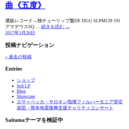
曲《五度》
通販レコード→独チューリップ盤DE DGG SLPM139 191
アマデウスSQ …
続きを読む
→
2017年3月26日
投稿ナビゲーション
«
過去の投稿
Entries
ショップ
Sell LP
Blog
Showcase
エサ＝ペッカ・サロネン指揮フィルハーモニア管弦
楽団・熊本地震復興支援チャリティコンサート
Saitamaテーマを検証中