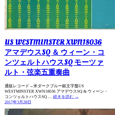
US WESTMINSTER XWN18036
アマデウスSQ ＆ ウィーン・コ
ンツェルトハウスSQ モーツァ
ルト・弦楽五重奏曲
通販レコード→米ダークブルー銀文字盤US
WESTMINSTER XWN18036 アマデウスSQ & ウィーン・
コンツェルトハウスSQ …
続きを読む
→
2017年3月28日