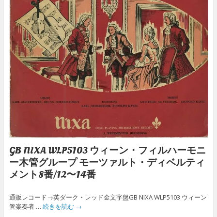
GB NIXA WLP5103 ウィーン・フィルハーモニ
ー木管グループ モーツァルト・ディベルティ
メント8番/12〜14番
通販レコード→英ダーク・レッド金文字盤GB NIXA WLP5103 ウィーン
管楽奏者 …
続きを読む
→