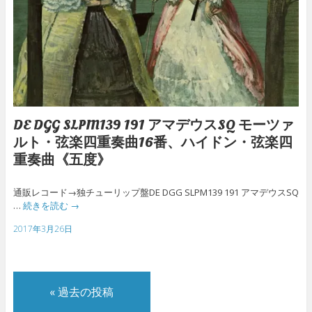
DE DGG SLPM139 191 アマデウスSQ モーツァ
ルト・弦楽四重奏曲16番、ハイドン・弦楽四
重奏曲《五度》
通販レコード→独チューリップ盤DE DGG SLPM139 191 アマデウスSQ
…
続きを読む
→
2017年3月26日
«
過去の投稿