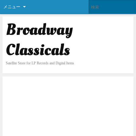
メニュー
Broadway
Classicals
Satellite Store for LP Records and Digital Items