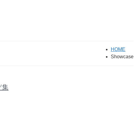
HOME
Showcase
デ集