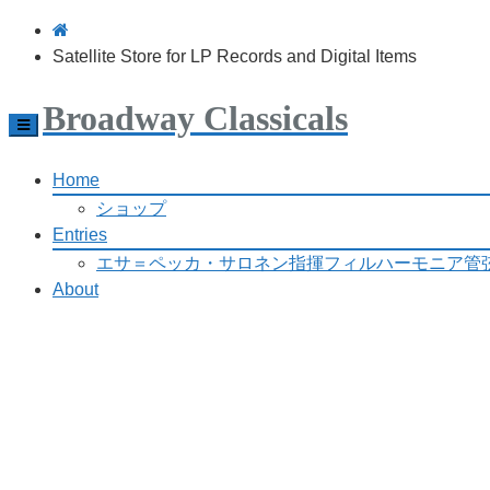
Satellite Store for LP Records and Digital Items
Broadway Classicals
Toggle
navigation
Home
ショップ
Entries
エサ＝ペッカ・サロネン指揮フィルハーモニア管
About